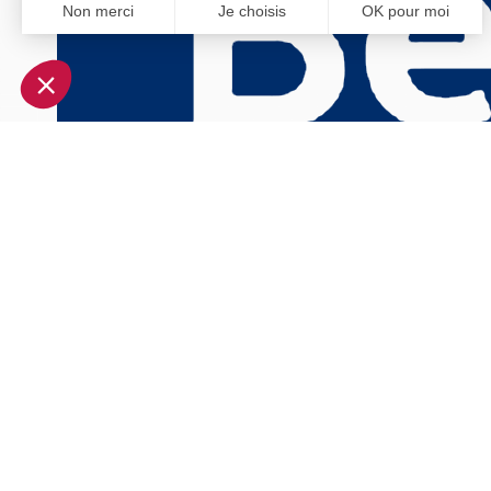
Non merci
Je choisis
OK pour moi
Axeptio consent
Plateforme de Gestion du Consentement : Personnalisez vo
Notre plateforme vous permet d'adapter et de gérer vos param