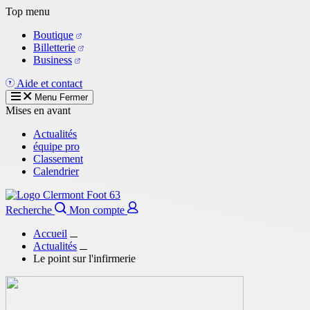
Aller
Top menu
au
Boutique
contenu
Billetterie
principal
Business
Aide et contact
Menu
Fermer
Mises en avant
Actualités
équipe pro
Classement
Calendrier
Recherche
Mon compte
Accueil
Actualités
Le point sur l'infirmerie