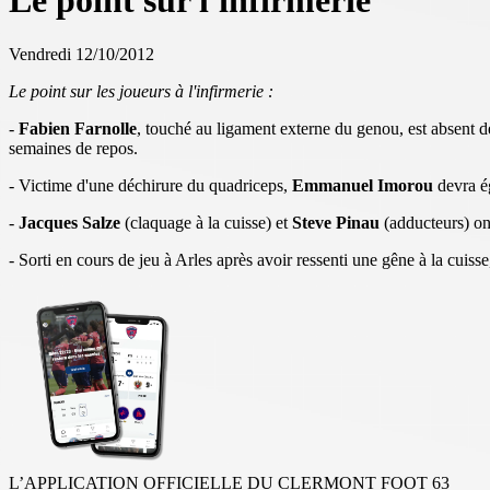
Le point sur l'infirmerie
Vendredi 12/10/2012
Le point sur les joueurs à l'infirmerie :
-
Fabien Farnolle
, touché au ligament externe du genou, est absent de
semaines de repos.
- Victime d'une déchirure du quadriceps,
Emmanuel Imorou
devra ég
-
Jacques Salze
(claquage à la cuisse) et
Steve Pinau
(adducteurs) ont
- Sorti en cours de jeu à Arles après avoir ressenti une gêne à la cuiss
L’APPLICATION OFFICIELLE DU CLERMONT FOOT 63