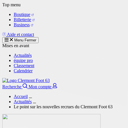
Aller
Top menu
au
Boutique
contenu
Billetterie
principal
Business
Aide et contact
Menu
Fermer
Mises en avant
Actualités
équipe pro
Classement
Calendrier
Recherche
Mon compte
Accueil
Actualités
Le point sur les nouvelles recrues du Clermont Foot 63