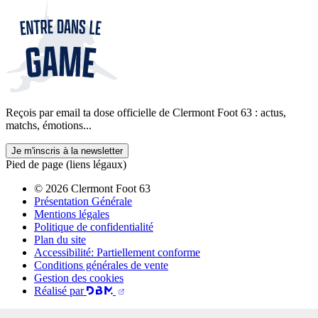
Reçois par email ta dose officielle de Clermont Foot 63 : actus,
matchs, émotions...
Je m'inscris à la newsletter
Pied de page (liens légaux)
© 2026 Clermont Foot 63
Présentation Générale
Mentions légales
Politique de confidentialité
Plan du site
Accessibilité: Partiellement conforme
Conditions générales de vente
Gestion des cookies
Réalisé par