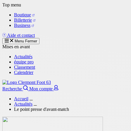
Aller
Top menu
au
Boutique
contenu
Billetterie
principal
Business
Aide et contact
Menu
Fermer
Mises en avant
Actualités
équipe pro
Classement
Calendrier
Recherche
Mon compte
Accueil
Actualités
Le point presse d'avant-match