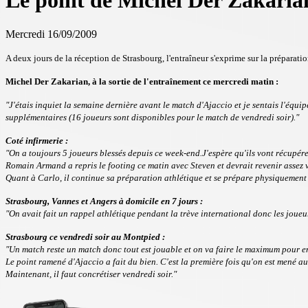
Le point de Michel Der Zakaria
Mercredi 16/09/2009
A deux jours de la réception de Strasbourg, l'entraîneur s'exprime sur la préparati
Michel Der Zakarian, à la sortie de l'entraînement ce mercredi matin :
"J'étais inquiet la semaine dernière avant le match d'Ajaccio et je sentais l'équ
supplémentaires (16 joueurs sont disponibles pour le match de vendredi soir)."
Coté infirmerie :
"On a toujours 5 joueurs blessés depuis ce week-end.J'espère qu'ils vont récupé
Romain Armand a repris le footing ce matin avec Steven et devrait revenir assez v
Quant à Carlo, il continue sa préparation athlétique et se prépare physiquement
Strasbourg, Vannes et Angers à domicile en 7 jours :
"On avait fait un rappel athlétique pendant la trève international donc les joueu
Strasbourg ce vendredi soir au Montpied :
"Un match reste un match donc tout est jouable et on va faire le maximum pour engr
Le point ramené d'Ajaccio a fait du bien. C'est la première fois qu'on est mené a
Maintenant, il faut concrétiser vendredi soir."