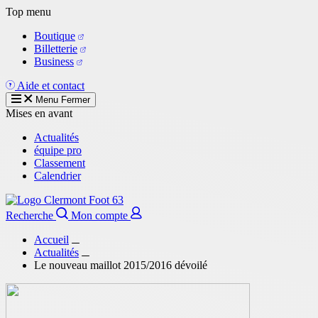
Aller
Top menu
au
Boutique
contenu
Billetterie
principal
Business
Aide et contact
Menu
Fermer
Mises en avant
Actualités
équipe pro
Classement
Calendrier
Recherche
Mon compte
Accueil
Actualités
Le nouveau maillot 2015/2016 dévoilé