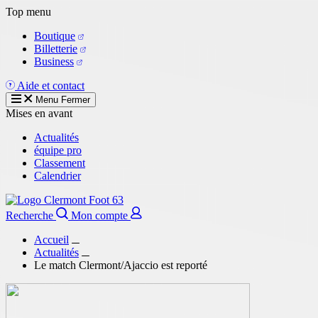
Aller
Top menu
au
Boutique
contenu
Billetterie
principal
Business
Aide et contact
Menu
Fermer
Mises en avant
Actualités
équipe pro
Classement
Calendrier
Recherche
Mon compte
Accueil
Actualités
Le match Clermont/Ajaccio est reporté