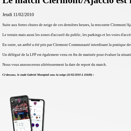
Le match Clermont/Ajaccio est 
Jeudi 11/02/2010
Suite aux fortes chutes de neige de ces dernières heures, la rencontre Clermont/A
Le terrain mais aussi les zones d'accueil du public, les parkings et les voies d'ac
En outre, un arrêté a été pris par Clermont Communauté interdisant la pratique de
Un délégué de la LFP est également venu en fin de matinée pour évaluer la situatio
Nous vous annoncerons ultérieurement la date de report du match.
Ci-dessous, le stade Gabriel Montpied sous la neige (11/02/2010 à 11h00) :