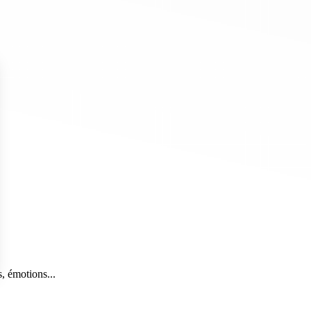
, émotions...
s Options