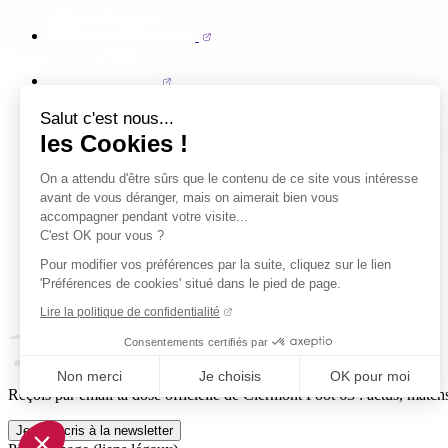
Salut c'est nous...
les Cookies !
On a attendu d'être sûrs que le contenu de ce site vous intéresse
avant de vous déranger, mais on aimerait bien vous
accompagner pendant votre visite...
C'est OK pour vous ?
Pour modifier vos préférences par la suite, cliquez sur le lien
'Préférences de cookies' situé dans le pied de page.
Lire la politique de confidentialité
Consentements certifiés par
Non merci
Je choisis
OK pour moi
Reçois par email ta dose officielle de Clermont Foot 63 : actus, matchs
Axeptio consent
Plateforme de Gestion du Consentement : Personnalisez vo
Je m'inscris à la newsletter