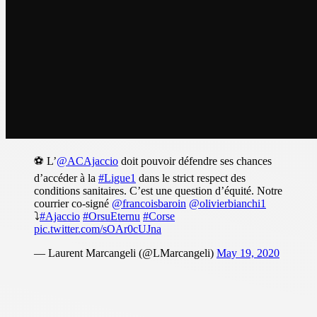
⚽️ L’
@ACAjaccio
doit pouvoir défendre ses chances
d’accéder à la
#Ligue1
dans le strict respect des
conditions sanitaires. C’est une question d’équité. Notre
courrier co-signé
@francoisbaroin
@olivierbianchi1
⤵️
#Ajaccio
#OrsuEternu
#Corse
pic.twitter.com/sOAr0cUJna
— Laurent Marcangeli (@LMarcangeli)
May 19, 2020