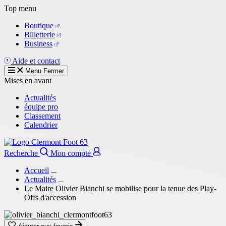
Aller
Top menu
au
Boutique
contenu
Billetterie
principal
Business
Aide et contact
Menu
Fermer
Mises en avant
Actualités
équipe pro
Classement
Calendrier
Recherche
Mon compte
Accueil
Actualités
Le Maire Olivier Bianchi se mobilise pour la tenue des Play-
Offs d'accession