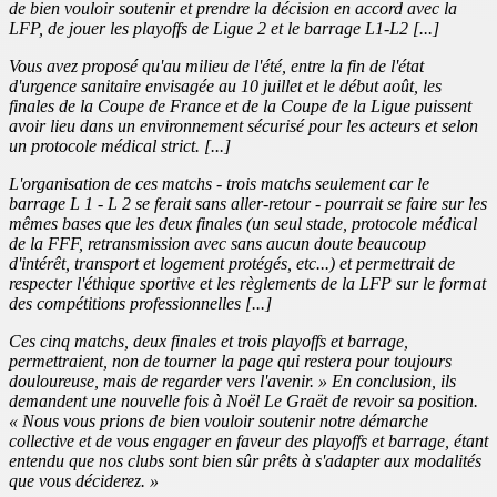
de bien vouloir soutenir et prendre la décision en accord avec la
LFP, de jouer les playoffs de Ligue 2 et le barrage L1-L2 [...]
Vous avez proposé qu'au milieu de l'été, entre la fin de l'état
d'urgence sanitaire envisagée au 10 juillet et le début août, les
finales de la Coupe de France et de la Coupe de la Ligue puissent
avoir lieu dans un environnement sécurisé pour les acteurs et selon
un protocole médical strict. [...]
L'organisation de ces matchs - trois matchs seulement car le
barrage L 1 - L 2 se ferait sans aller-retour - pourrait se faire sur les
mêmes bases que les deux finales (un seul stade, protocole médical
de la FFF, retransmission avec sans aucun doute beaucoup
d'intérêt, transport et logement protégés, etc...) et permettrait de
respecter l'éthique sportive et les règlements de la LFP sur le format
des compétitions professionnelles [...]
Ces cinq matchs, deux finales et trois playoffs et barrage,
permettraient, non de tourner la page qui restera pour toujours
douloureuse, mais de regarder vers l'avenir. » En conclusion, ils
demandent une nouvelle fois à Noël Le Graët de revoir sa position.
« Nous vous prions de bien vouloir soutenir notre démarche
collective et de vous engager en faveur des playoffs et barrage, étant
entendu que nos clubs sont bien sûr prêts à s'adapter aux modalités
que vous déciderez. »