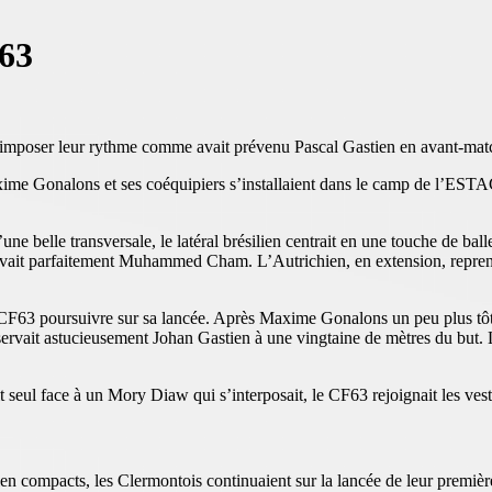
F63
’imposer leur rythme comme avait prévenu Pascal Gastien en avant-matc
ime Gonalons et ses coéquipiers s’installaient dans le camp de l’ESTAC.
belle transversale, le latéral brésilien centrait en une touche de ball
rvait parfaitement Muhammed Cham. L’Autrichien, en extension, reprenai
le CF63 poursuivre sur sa lancée. Après Maxime Gonalons un peu plus 
 servait astucieusement Johan Gastien à une vingtaine de mètres du but. 
 seul face à un Mory Diaw qui s’interposait, le CF63 rejoignait les ves
Bien compacts, les Clermontois continuaient sur la lancée de leur premi