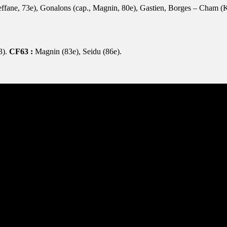
ffane, 73e), Gonalons (cap., Magnin, 80e), Gastien, Borges – Cham (K
3).
CF63 :
Magnin (83e), Seidu (86e).