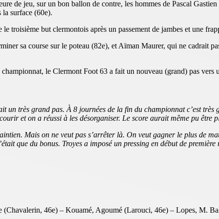
’heure de jeu, sur un bon ballon de contre, les hommes de Pascal Gasti
la surface (60e).
 le troisième but clermontois après un passement de jambes et une frappe
rminer sa course sur le poteau (82e), et Aïman Maurer, qui ne cadrait p
e championnat, le Clermont Foot 63 a fait un nouveau (grand) pas vers u
fait un très grand pas. À 8 journées de la fin du championnat c’est très 
 courir et on a réussi à les désorganiser. Le score aurait même pu être p
 maintien. Mais on ne veut pas s’arrêter là. On veut gagner le plus de 
i c’était que du bonus. Troyes a imposé un pressing en début de première
e (Chavalerin, 46e) – Kouamé, Agoumé (Larouci, 46e) – Lopes, M. Bald