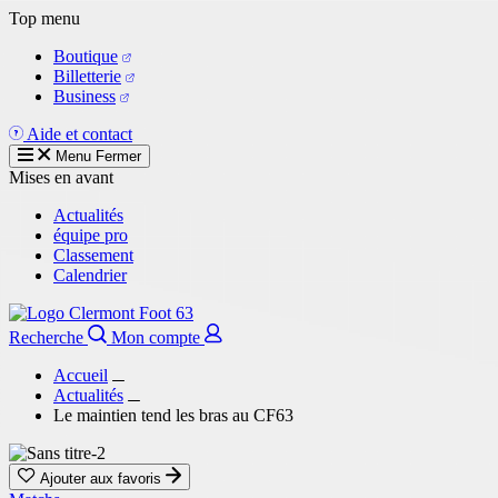
Aller
Top menu
au
Boutique
contenu
Billetterie
principal
Business
Aide et contact
Menu
Fermer
Mises en avant
Actualités
équipe pro
Classement
Calendrier
Recherche
Mon compte
Accueil
Actualités
Le maintien tend les bras au CF63
Ajouter aux favoris