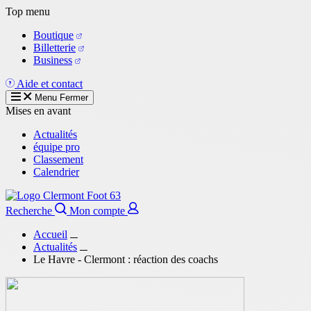
Aller
Top menu
au
Boutique
contenu
Billetterie
principal
Business
Aide et contact
Menu
Fermer
Mises en avant
Actualités
équipe pro
Classement
Calendrier
Recherche
Mon compte
Accueil
Actualités
Le Havre - Clermont : réaction des coachs