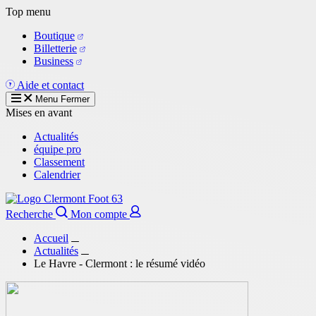
Aller
Top menu
au
Boutique
contenu
Billetterie
principal
Business
Aide et contact
Menu
Fermer
Mises en avant
Actualités
équipe pro
Classement
Calendrier
Recherche
Mon compte
Accueil
Actualités
Le Havre - Clermont : le résumé vidéo