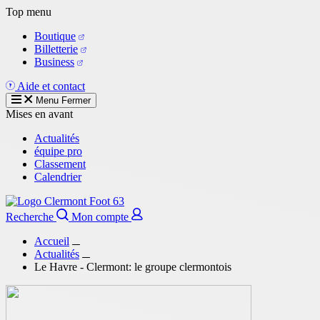
Aller
Top menu
au
Boutique
contenu
Billetterie
principal
Business
Aide et contact
Menu
Fermer
Mises en avant
Actualités
équipe pro
Classement
Calendrier
Recherche
Mon compte
Accueil
Actualités
Le Havre - Clermont: le groupe clermontois