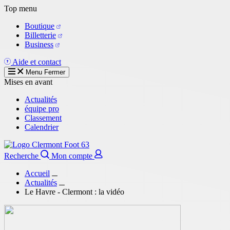
Aller
Top menu
au
Boutique
contenu
Billetterie
principal
Business
Aide et contact
Menu
Fermer
Mises en avant
Actualités
équipe pro
Classement
Calendrier
Recherche
Mon compte
Accueil
Actualités
Le Havre - Clermont : la vidéo