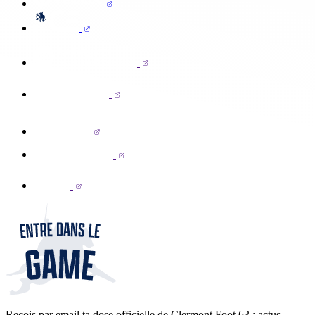
Reçois par email ta dose officielle de Clermont Foot 63 : actus,