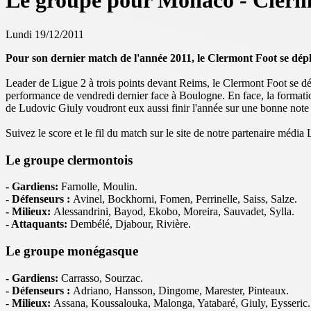
Le groupe pour Monaco - Cler
Lundi 19/12/2011
Pour son dernier match de l'année 2011, le Clermont Foot se dép
Leader de Ligue 2 à trois points devant Reims, le Clermont Foot se dép
performance de vendredi dernier face à Boulogne. En face, la format
de Ludovic Giuly voudront eux aussi finir l'année sur une bonne note
Suivez le score et le fil du match sur le site de notre partenaire méd
Le groupe clermontois
- Gardiens:
Farnolle, Moulin.
- Défenseurs :
Avinel, Bockhorni, Fomen, Perrinelle, Saiss, Salze.
- Milieux:
Alessandrini,
Bayod, Ekobo, Moreira, Sauvadet, Sylla.
- Attaquants:
Dembélé, Djabour, Rivière.
Le groupe monégasque
- Gardiens:
Carrasso, Sourzac.
- Défenseurs :
Adriano, Hansson, Dingome, Marester, Pinteaux.
- Milieux:
Assana, Koussalouka, Malonga, Yatabaré, Giuly, Eysseric.