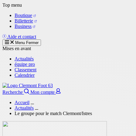
Aller
Top menu
au
Boutique
contenu
Billetterie
principal
Business
Aide et contact
Menu
Fermer
Mises en avant
Actualités
équipe pro
Classement
Calendrier
Recherche
Mon compte
Accueil
Actualités
Le groupe pour le match Clermont/Istres