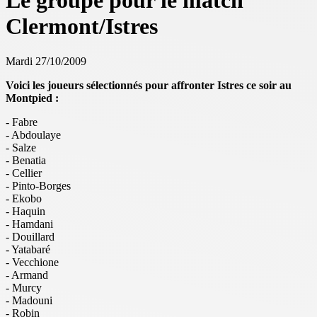
Le groupe pour le match
Clermont/Istres
Mardi 27/10/2009
Voici les joueurs sélectionnés pour affronter Istres ce soir au
Montpied :
- Fabre
- Abdoulaye
- Salze
- Benatia
- Cellier
- Pinto-Borges
- Ekobo
- Haquin
- Hamdani
- Douillard
- Yatabaré
- Vecchione
- Armand
- Murcy
- Madouni
- Robin