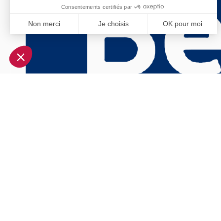
Consentements certifiés par
Non merci
Je choisis
OK pour moi
Axeptio consent
Plateforme de Gestion du Consentement : Personnalisez vo
Notre plateforme vous permet d'adapter et de gérer vos param