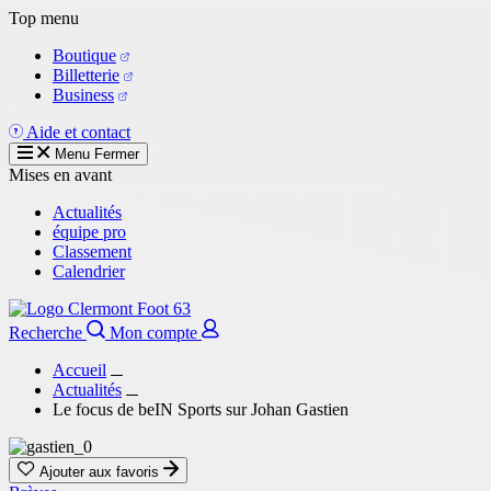
Aller
Top menu
au
Boutique
contenu
Billetterie
principal
Business
Aide et contact
Menu
Fermer
Mises en avant
Actualités
équipe pro
Classement
Calendrier
Recherche
Mon compte
Accueil
Actualités
Le focus de beIN Sports sur Johan Gastien
Ajouter aux favoris