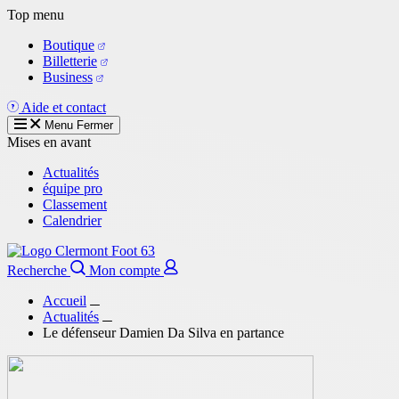
Aller
Top menu
au
Boutique
contenu
Billetterie
principal
Business
Aide et contact
Menu
Fermer
Mises en avant
Actualités
équipe pro
Classement
Calendrier
Recherche
Mon compte
Accueil
Actualités
Le défenseur Damien Da Silva en partance