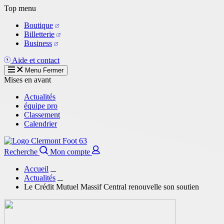
Aller
Top menu
au
Boutique
contenu
Billetterie
principal
Business
Aide et contact
Menu
Fermer
Mises en avant
Actualités
équipe pro
Classement
Calendrier
Recherche
Mon compte
Accueil
Actualités
Le Crédit Mutuel Massif Central renouvelle son soutien