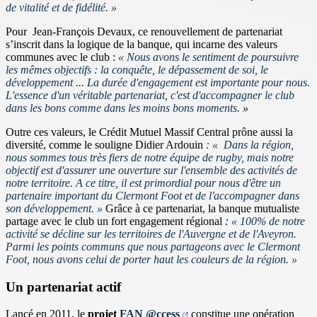
de vitalité et de fidélité. »
Pour Jean-François Devaux,
ce renouvellement de partenariat
s’inscrit dans la logique de la banque, qui incarne des valeurs
communes avec le club :
« Nous avons le sentiment de poursuivre
les mêmes objectifs :
la conquête,
le dépassement de soi,
le
développement ...
La durée d'engagement est importante pour nous.
L'essence d'un véritable partenariat, c'est d'accompagner le club
dans les bons comme dans les moins bons moments.
»
Outre ces valeurs, l
e Crédit Mutuel Massif Central prône aussi la
diversité, comme le souligne Didier Ardouin
: « Dans la région,
nous sommes tous très fiers de notre équipe de rugby, mais notre
objectif est d'assurer une ouverture sur l'ensemble des activités de
notre territoire. A ce titre, il est primordial pour nous d'être un
partenaire important du Clermont Foot et de l'accompagner dans
son développement.
»
Grâce à ce partenariat, la banque mutualiste
partage avec le club
un fort
engagement régional
:
« 100% de notre
activité se décline sur les territoires de l'Auvergne et de l'Aveyron.
Parmi les points communs que nous partageons avec le Clermont
Foot, nous avons celui de porter haut les couleurs de la région.
»
Un partenariat actif
Lancé en 2011, le
projet
FAN @ccess
constitue une opération