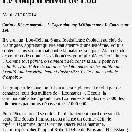
Le coup d'envoi de Lou
Mardi 21/10/2014
Corinne Diacre marraine de l’opération myéLOUgramme / Je Cours pour
Lou
Il y a un an, Lou-Célyna, 6 ans, footballeuse évoluant au club de
Maringues, apprenait qu’elle était atteinte d’une leucémie. Pour la
soutenir dans son combat contre la maladie, son papa Alain décide
de courir et de cumuler les kilomètres pour lui « décrocher la lune ».
« Comme tout parent, on aimerait décrocher la Lune pour ses
enfants. D’où l’idée de cumuler les kilomètres, de les additionner
jusqu’à toucher virtuellement l’astre rêvé. Cette Lune symbole
d’espoir.
»
Le groupe « Je Cours pour Lou » sera rapidement rejoint par des
centaines, puis des milliers de « Lounautes ». Depuis, la
communauté a bien grandi. Les Lounautes sont plus de 5 000, les
kilomètres parcourus dépassent les 2 000 000.
Pour fêter comme il se doit la fin du traitement lourd que subit la
petite fille depuis 1 an, son papa a lancé un dernier défi : le
myéLOUgramme, dont Corinne Diacre est la marraine.
Le principe : relier l’hôpital Robert-Debré de Paris au CHU Estaing