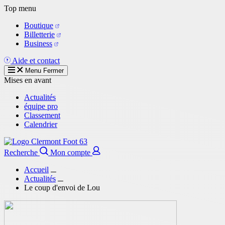
Aller
Top menu
au
Boutique
contenu
Billetterie
principal
Business
Aide et contact
Menu
Fermer
Mises en avant
Actualités
équipe pro
Classement
Calendrier
Recherche
Mon compte
Accueil
Actualités
Le coup d'envoi de Lou