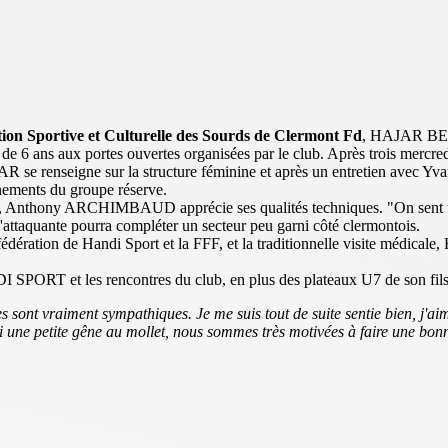
tion Sportive et Culturelle des Sourds de Clermont Fd
, HAJAR BE
 6 ans aux portes ouvertes organisées par le club. Après trois mercredis,
se renseigne sur la structure féminine et après un entretien avec Y
inements du groupe réserve.
nes, Anthony ARCHIMBAUD apprécie ses qualités techniques. "On sent une 
t, l'attaquante pourra compléter un secteur peu garni côté clermontois.
édération de Handi Sport et la FFF, et la traditionnelle visite médicale,
PORT et les rencontres du club, en plus des plateaux U7 de son fils, 
lles sont vraiment sympathiques. Je me suis tout de suite sentie bien, j
j'ai une petite gêne au mollet, nous sommes très motivées à faire une bo