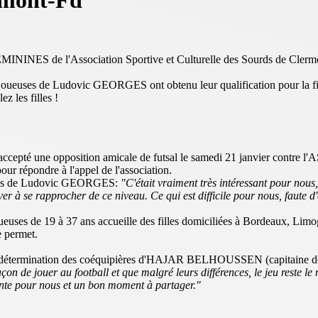
rmont-Fd
MININES de l'Association Sportive et Culturelle des Sourds de Clermo
es joueuses de Ludovic GEORGES ont obtenu leur qualification pour la fi
z les filles !
té une opposition amicale de futsal le samedi 21 janvier contre l'
our répondre à l'appel de l'association.
filles de Ludovic GEORGES:
"C'était vraiment très intéressant pour nous
r à se rapprocher de ce niveau. Ce qui est difficile pour nous, faute d'
oueuses de 19 à 37 ans accueille des filles domiciliées à Bordeaux, Limo
e permet.
la détermination des coéquipières d'HAJAR BELHOUSSEN (capitaine 
on de jouer au football et que malgré leurs différences, le jeu reste le
ssante pour nous et un bon moment à partager."