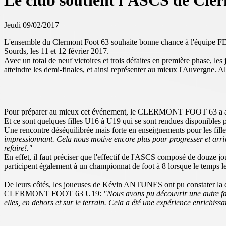
Le club soutient l'ASCS de Cle
Jeudi 09/02/2017
L'ensemble du Clermont Foot 63 souhaite bonne chance à l'équipe FE
Sourds, les 11 et 12 février 2017.
Avec un total de neuf victoires et trois défaites en première phase, l
atteindre les demi-finales, et ainsi représenter au mieux l'Auvergne. Alle
Pour préparer au mieux cet événement, le CLERMONT FOOT 63 a accep
Et ce sont quelques filles U16 à U19 qui se sont rendues disponibles p
Une rencontre déséquilibrée mais forte en enseignements pour les 
impressionnant. Cela nous motive encore plus pour progresser et arrive
refaire!."
En effet, il faut préciser que l'effectif de l'ASCS composé de douze j
participent également à un championnat de foot à 8 lorsque le temps l
De leurs côtés, les joueuses de Kévin ANTUNES ont pu constater 
CLERMONT FOOT 63 U19:
"Nous avons pu découvrir une autre faç
elles, en dehors et sur le terrain. Cela a été une expérience enrichi