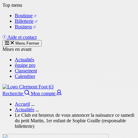
Aller
Top menu
au
Boutique
contenu
Billetterie
principal
Business
Aide et contact
Menu
Fermer
Mises en avant
Actualités
équipe pro
Classement
Calendrier
Recherche
Mon compte
Accueil
Actualités
Le Club est heureux de vous annoncer la naissance ce samedi
du petit Martin, 1er enfant de Sophie Graille (responsable
billetterie)