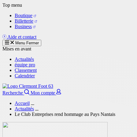
Aller
Top menu
au
Boutique
contenu
Billetterie
principal
Business
Aide et contact
Menu
Fermer
Mises en avant
Actualités
équipe pro
Classement
Calendrier
Recherche
Mon compte
Accueil
Actualités
Le Club Entreprises rend hommage au Pays Nantais