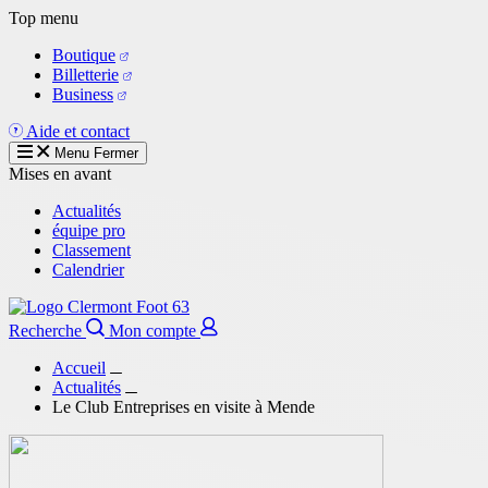
Aller
Top menu
au
Boutique
contenu
Billetterie
principal
Business
Aide et contact
Menu
Fermer
Mises en avant
Actualités
équipe pro
Classement
Calendrier
Recherche
Mon compte
Accueil
Actualités
Le Club Entreprises en visite à Mende