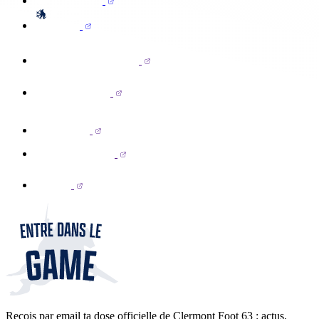
Reçois par email ta dose officielle de Clermont Foot 63 : actus,