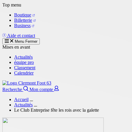
Aller
Top menu
au
Boutique
contenu
Billetterie
principal
Business
Aide et contact
Menu
Fermer
Mises en avant
Actualités
équipe pro
Classement
Calendrier
Recherche
Mon compte
Accueil
Actualités
Le Club Entreprise fête les rois avec la galette