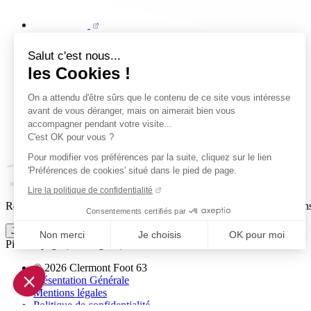
Salut c'est nous...
les Cookies !
On a attendu d'être sûrs que le contenu de ce site vous intéresse
avant de vous déranger, mais on aimerait bien vous
accompagner pendant votre visite...
C'est OK pour vous ?
Pour modifier vos préférences par la suite, cliquez sur le lien
'Préférences de cookies' situé dans le pied de page.
Lire la politique de confidentialité
Reçois par email ta dose officielle de Clermont Foot 63 : actus, matchs
Consentements certifiés par
Je m'inscris à la newsletter
Non merci
Je choisis
OK pour moi
Pied de page (liens légaux)
Axeptio consent
© 2026 Clermont Foot 63
Plateforme de Gestion du Consentement : Personnalisez vo
Présentation Générale
Mentions légales
Notre plateforme vous permet d'adapter et de gérer vos param
Politique de confidentialité