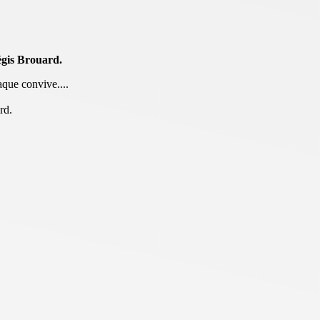
égis Brouard.
aque convive....
rd.