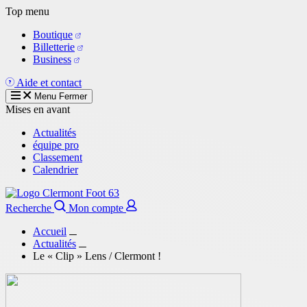
Aller
Top menu
au
Boutique
contenu
Billetterie
principal
Business
Aide et contact
Menu
Fermer
Mises en avant
Actualités
équipe pro
Classement
Calendrier
Recherche
Mon compte
Accueil
Actualités
Le « Clip » Lens / Clermont !