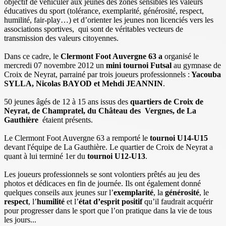
objectif de véhiculer aux jeunes des zones sensibles les valeurs
éducatives du sport (tolérance, exemplarité, générosité, respect,
humilité, fair-play…) et d’orienter les jeunes non licenciés vers les
associations sportives, qui sont de véritables vecteurs de
transmission des valeurs citoyennes.
Dans ce cadre, le
Clermont Foot Auvergne 63 a
organisé le
mercredi 07 novembre 2012 un
mini tournoi Futsal
au gymnase de
Croix de Neyrat, parrainé par trois joueurs professionnels :
Yacouba
SYLLA, Nicolas BAYOD et Mehdi JEANNIN
.
50 jeunes âgés de 12 à 15 ans issus des
quartiers de Croix de
Neyrat, de Champratel, du Château des Vergnes, de La
Gauthière
étaient présents.
Le Clermont Foot Auvergne 63 a remporté le
tournoi U14-U15
devant l'équipe de La Gauthière. Le quartier de Croix de Neyrat a
quant à lui terminé 1er du
tournoi U12-U13
.
Les joueurs professionnels se sont volontiers prêtés au jeu des
photos et dédicaces en fin de journée. Ils ont également donné
quelques conseils aux jeunes sur l’
exemplarité
, la
générosité
, le
respect
, l’
humilité
et l’
état d’esprit positif
qu’il faudrait acquérir
pour progresser dans le sport que l’on pratique dans la vie de tous
les jours...