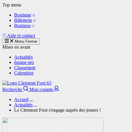
Aller
Top menu
au
Boutique
contenu
Billetterie
principal
Business
Aide et contact
Menu
Fermer
Mises en avant
Actualités
équipe pro
Classement
Calendrier
Recherche
Mon compte
Accueil
Actualités
Le Clermont Foot s'engage auprès des jeunes !