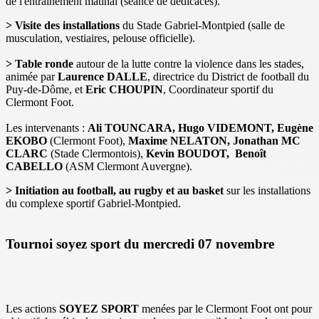
de l'entrainement matinal (séance de dédicaces).
>
Visite des installations
du Stade Gabriel-Montpied (salle de
musculation, vestiaires, pelouse officielle).
> Table ronde
autour de la lutte contre la violence dans les stades,
animée par
Laurence DALLE
, directrice du District de football du
Puy-de-Dôme, et
Eric CHOUPIN
, Coordinateur sportif du
Clermont Foot.
Les intervenants :
Ali TOUNCARA, Hugo VIDEMONT, Eugène
EKOBO
(Clermont Foot),
Maxime NELATON, Jonathan MC
CLARC
(Stade Clermontois),
Kevin BOUDOT,
Benoît
CABELLO
(ASM Clermont Auvergne).
> Initiation au football, au rugby et au basket
sur les installations
du complexe sportif Gabriel-Montpied.
Tournoi soyez sport du mercredi 07 novembre
Les actions
SOYEZ SPORT
menées par le Clermont Foot ont pour