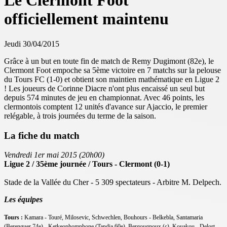
Le Clermont Foot
officiellement maintenu
Jeudi 30/04/2015
Grâce à un but en toute fin de match de Remy Dugimont (82e), le
Clermont Foot empoche sa 5ème victoire en 7 matchs sur la pelouse
du Tours FC (1-0) et obtient son maintien mathématique en Ligue 2
! Les joueurs de Corinne Diacre n'ont plus encaissé un seul but
depuis 574 minutes de jeu en championnat. Avec 46 points, les
clermontois comptent 12 unités d'avance sur Ajaccio, le premier
relégable, à trois journées du terme de la saison.
La fiche du match
Vendredi 1er mai 2015 (20h00)
Ligue 2 / 35ème journée / Tours - Clermont (0-1)
Stade de la Vallée du Cher - 5 309 spectateurs - Arbitre M. Delpech.
Les équipes
Tours :
Kamara - Touré, Milosevic, Schwechlen, Bouhours - Belkebla, Santamaria
(Berenguer 74e) - Ketkeophomphone (Tandia 60e), Bergougnoux (c), Kouakou - Delort.