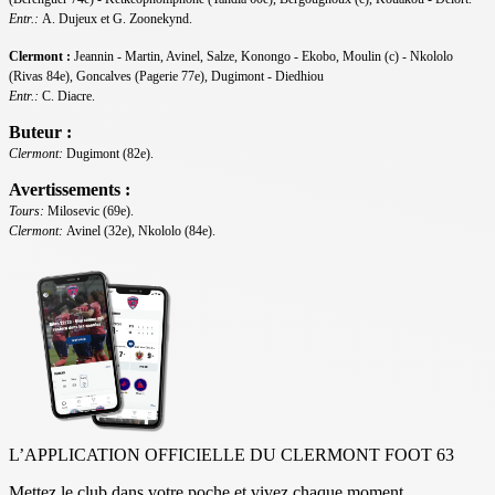
Entr.:
A. Dujeux et G. Zoonekynd.
Clermont :
Jeannin - Martin, Avinel, Salze, Konongo - Ekobo, Moulin (c) - Nkololo
(Rivas 84e), Goncalves (Pagerie 77e), Dugimont - Diedhiou
Entr.:
C. Diacre.
Buteur :
Clermont:
Dugimont (82e).
Avertissements :
Tours:
Milosevic (69e).
Clermont:
Avinel (32e), Nkololo (84e).
L’APPLICATION OFFICIELLE DU CLERMONT FOOT 63
Mettez le club dans votre poche et vivez chaque moment.