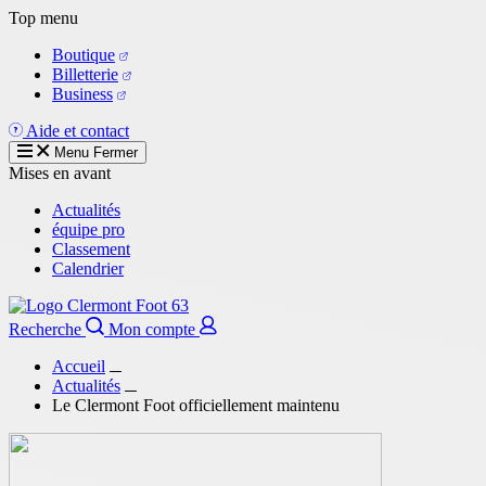
Aller
Top menu
au
Boutique
contenu
Billetterie
principal
Business
Aide et contact
Menu
Fermer
Mises en avant
Actualités
équipe pro
Classement
Calendrier
Recherche
Mon compte
Accueil
Actualités
Le Clermont Foot officiellement maintenu