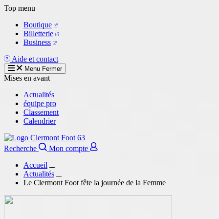
Aller
Top menu
au
Boutique
contenu
Billetterie
principal
Business
Aide et contact
Menu
Fermer
Mises en avant
Actualités
équipe pro
Classement
Calendrier
Recherche
Mon compte
Accueil
Actualités
Le Clermont Foot fête la journée de la Femme