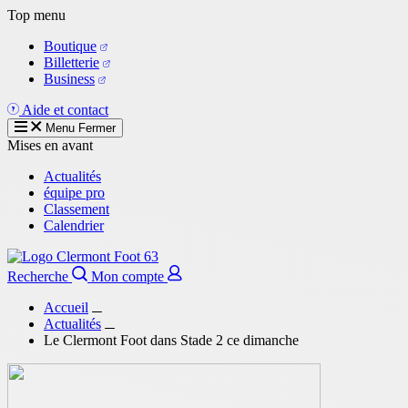
Aller
Top menu
au
Boutique
contenu
Billetterie
principal
Business
Aide et contact
Menu
Fermer
Mises en avant
Actualités
équipe pro
Classement
Calendrier
Recherche
Mon compte
Accueil
Actualités
Le Clermont Foot dans Stade 2 ce dimanche