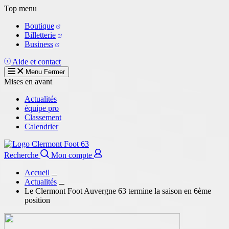
Aller
Top menu
au
Boutique
contenu
Billetterie
principal
Business
Aide et contact
Menu
Fermer
Mises en avant
Actualités
équipe pro
Classement
Calendrier
Recherche
Mon compte
Accueil
Actualités
Le Clermont Foot Auvergne 63 termine la saison en 6ème
position