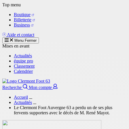
Aller
Top menu
au
Boutique
contenu
Billetterie
principal
Business
Aide et contact
Menu
Fermer
Mises en avant
Actualités
équipe pro
Classement
Calendrier
Recherche
Mon compte
Accueil
Actualités
Le Clermont Foot Auvergne 63 a perdu un de ses plus
fervents supporters avec le décès de M. René Mayot.