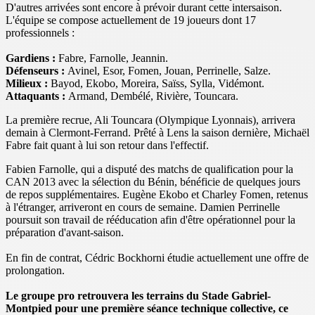
D'autres arrivées sont encore à prévoir durant cette intersaison.
L'équipe se compose actuellement de 19 joueurs dont 17
professionnels :
Gardiens
:
Fabre, Farnolle, Jeannin.
Défenseurs
:
Avinel, Esor, Fomen, Jouan, Perrinelle, Salze.
Milieux
:
Bayod, Ekobo, Moreira, Saïss, Sylla, Vidémont.
Attaquants
:
Armand, Dembélé, Rivière, Touncara.
La première recrue, Ali Touncara (Olympique Lyonnais), arrivera
demain à Clermont-Ferrand. Prêté à Lens la saison dernière, Michaël
Fabre fait quant à lui son retour dans l'effectif.
Fabien Farnolle, qui a disputé des matchs de qualification pour la
CAN 2013 avec la sélection du Bénin, bénéficie de quelques jours
de repos supplémentaires. Eugène Ekobo et Charley Fomen, retenus
à l'étranger, arriveront en cours de semaine. Damien Perrinelle
poursuit son travail de rééducation afin d'être opérationnel pour la
préparation d'avant-saison.
En fin de contrat, Cédric Bockhorni étudie actuellement une offre de
prolongation.
Le groupe pro retrouvera les terrains du
Stade Gabriel-
Montpied
pour une première séance technique collective, ce