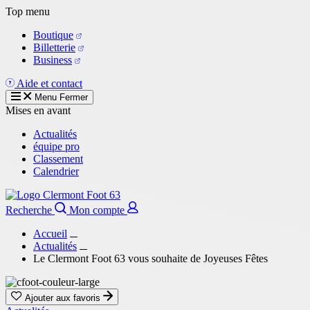
Aller
Top menu
au
Boutique
contenu
Billetterie
principal
Business
Aide et contact
Menu
Fermer
Mises en avant
Actualités
équipe pro
Classement
Calendrier
Recherche
Mon compte
Accueil
Actualités
Le Clermont Foot 63 vous souhaite de Joyeuses Fêtes
Ajouter aux favoris