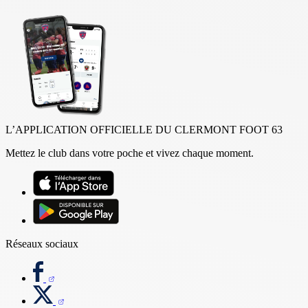
L’APPLICATION OFFICIELLE DU CLERMONT FOOT 63
Mettez le club dans votre poche et vivez chaque moment.
Réseaux sociaux