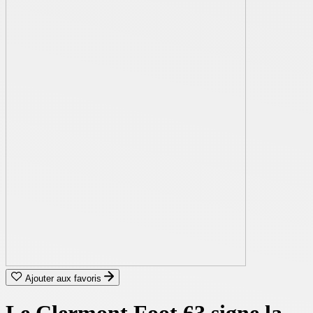
Ajouter aux favoris