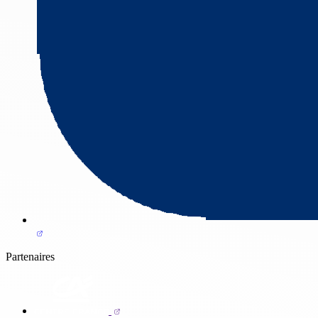
Partenaires