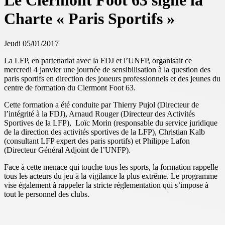
Le Clermont Foot 63 signe la
Charte « Paris Sportifs »
Jeudi 05/01/2017
La LFP, en partenariat avec la FDJ et l’UNFP, organisait ce
mercredi 4 janvier une journée de sensibilisation à la question des
paris sportifs en direction des joueurs professionnels et des jeunes du
centre de formation du Clermont Foot 63.
Cette formation a été conduite par Thierry Pujol (Directeur de
l’intégrité à la FDJ), Arnaud Rouger (Directeur des Activités
Sportives de la LFP), Loïc Morin (responsable du service juridique
de la direction des activités sportives de la LFP), Christian Kalb
(consultant LFP expert des paris sportifs) et Philippe Lafon
(Directeur Général Adjoint de l’UNFP).
Face à cette menace qui touche tous les sports, la formation rappelle
tous les acteurs du jeu à la vigilance la plus extrême. Le programme
vise également à rappeler la stricte réglementation qui s’impose à
tout le personnel des clubs.