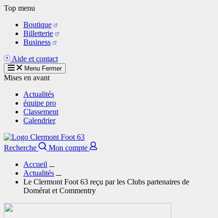
Aller
Top menu
au
Boutique
contenu
Billetterie
principal
Business
Aide et contact
Menu
Fermer
Mises en avant
Actualités
équipe pro
Classement
Calendrier
Recherche
Mon compte
Accueil
Actualités
Le Clermont Foot 63 reçu par les Clubs partenaires de
Domérat et Commentry