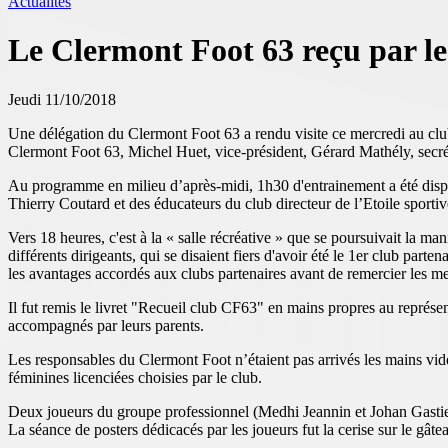
Actualités
Le Clermont Foot 63 reçu par l
Jeudi 11/10/2018
Une délégation du Clermont Foot 63 a rendu visite ce mercredi au club 
Clermont Foot 63, Michel Huet, vice-président, Gérard Mathély, secréta
Au programme en milieu d’après-midi, 1h30 d'entrainement a été dispe
Thierry Coutard et des éducateurs du club directeur de l’Etoile sportive
Vers 18 heures, c'est à la « salle récréative » que se poursuivait la m
différents dirigeants, qui se disaient fiers d'avoir été le 1er club part
les avantages accordés aux clubs partenaires avant de remercier les 
Il fut remis le livret "Recueil club CF63" en mains propres au représe
accompagnés par leurs parents.
Les responsables du Clermont Foot n’étaient pas arrivés les mains vid
féminines licenciées choisies par le club.
Deux joueurs du groupe professionnel (Medhi Jeannin et Johan Gastien)
La séance de posters dédicacés par les joueurs fut la cerise sur le gâte