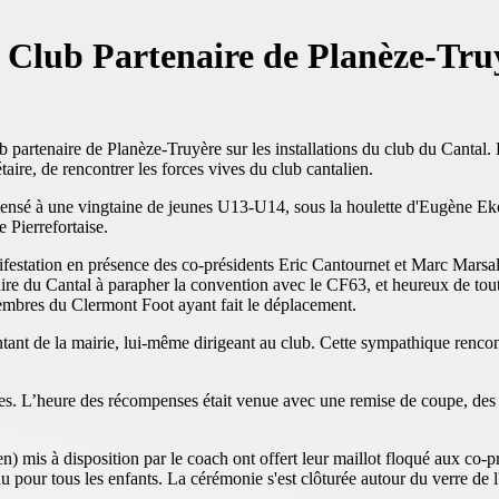
e Club Partenaire de Planèze-Tru
partenaire de Planèze-Truyère sur les installations du club du Cantal. 
ire, de rencontrer les forces vives du club cantalien.
nsé à une vingtaine de jeunes U13-U14, sous la houlette d'Eugène Ekob
 Pierrefortaise.
anifestation en présence des co-présidents Eric Cantournet et Marc Marsa
enaire du Cantal à parapher la convention avec le CF63, et heureux de toute
membres du Clermont Foot ayant fait le déplacement.
ntant de la mairie, lui-même dirigeant au club. Cette sympathique rencon
es. L’heure des récompenses était venue avec une remise de coupe, des éc
 mis à disposition par le coach ont offert leur maillot floqué aux co-pr
au pour tous les enfants. La cérémonie s'est clôturée autour du verre de 