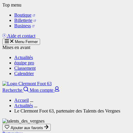
Aller
Top menu
au
Boutique
contenu
Billetterie
principal
Business
Aide et contact
Menu
Fermer
Mises en avant
Actualités
équipe pro
Classement
Calendrier
Recherche
Mon compte
Accueil
Actualités
Le Clermont Foot 63, partenaire des Talents des Vergnes
Ajouter aux favoris