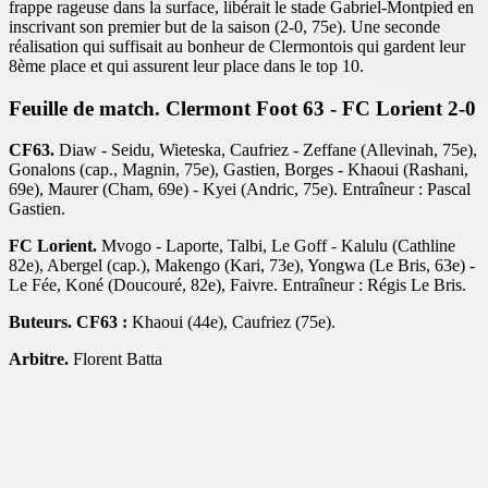
frappe rageuse dans la surface, libérait le stade Gabriel-Montpied en
inscrivant son premier but de la saison (2-0, 75e). Une seconde
réalisation qui suffisait au bonheur de Clermontois qui gardent leur
8ème place et qui assurent leur place dans le top 10.
Feuille de match. Clermont Foot 63 - FC Lorient 2-0
CF63.
Diaw - Seidu, Wieteska, Caufriez - Zeffane (Allevinah, 75e),
Gonalons (cap., Magnin, 75e), Gastien, Borges - Khaoui (Rashani,
69e), Maurer (Cham, 69e) - Kyei (Andric, 75e). Entraîneur : Pascal
Gastien.
FC Lorient.
Mvogo - Laporte, Talbi, Le Goff - Kalulu (Cathline
82e), Abergel (cap.), Makengo (Kari, 73e), Yongwa (Le Bris, 63e) -
Le Fée, Koné (Doucouré, 82e), Faivre. Entraîneur : Régis Le Bris.
Buteurs. CF63 :
Khaoui (44e), Caufriez (75e).
Arbitre.
Florent Batta