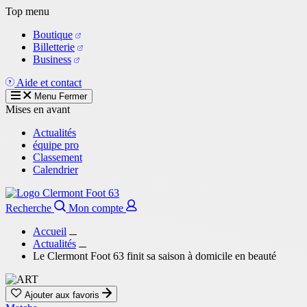
Aller
Top menu
au
Boutique
contenu
Billetterie
principal
Business
Aide et contact
Menu
Fermer
Mises en avant
Actualités
équipe pro
Classement
Calendrier
Recherche
Mon compte
Accueil
Actualités
Le Clermont Foot 63 finit sa saison à domicile en beauté
Ajouter aux favoris