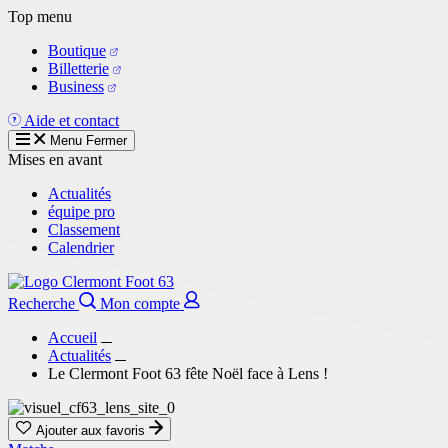
Aller
Top menu
au
Boutique
contenu
Billetterie
principal
Business
Aide et contact
Menu
Fermer
Mises en avant
Actualités
équipe pro
Classement
Calendrier
Recherche
Mon compte
Accueil
Actualités
Le Clermont Foot 63 fête Noël face à Lens !
Ajouter aux favoris