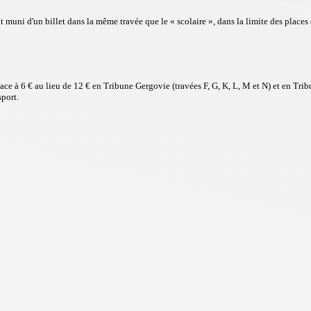
 muni d'un billet dans la même travée que le « scolaire », dans la limite des places 
e à 6 € au lieu de 12 € en Tribune Gergovie (travées F, G, K, L, M et N) et en Tribu
sport.