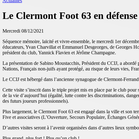
Actualités
Le Clermont Foot 63 en défense
Mercredi 08/12/2021
Séquence mémoire, laïcité et vivre-ensemble, le mercredi 1er décembre 
éducateurs, Yvan Charvillat et Emmanuel Desgeorges, de Georges Hono
président du club, Yannick Flavien et Jérôme Champagne.
La présentation de Sabino Moustacchis, Président du CCIJ, a abordé pl
Nations, Français non-juifs ayant protégé, au risque de leurs vies, Fra
Le CCIJ est hébergé dans l’ancienne synagogue de Clermont-Ferrand tr
Cette visite s’inscrit dans le triple projet mis en place par le club po
de la vie d’aujourd’hui (égalité, lutte contre les discriminations, dang
des futurs joueurs professionnels).
Plus largement, le Clermont Foot 63 est engagé dans la ville et son te
Five et associatives (L’Ouverture, Secours Populaire, Échanges Génér
D’autres visites seront à l’avenir organisées dans d’autres lieux sym
Plus grand, plus fort ! Plus qu’un club !