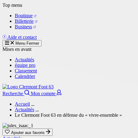
Aller
Top menu
au
Boutique
contenu
Billetterie
principal
Business
Aide et contact
Menu
Fermer
Mises en avant
Actualités
équipe pro
Classement
Calendrier
Recherche
Mon compte
Accueil
Actualités
Le Clermont Foot 63 en défense du « vivre-ensemble »
Ajouter aux favoris