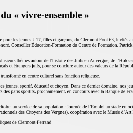
 du « vivre-ensemble »
pour les jeunes U17, filles et garçons, du Clermont Foot 63, invités au 
ré, Conseiller Éducation-Formation du Centre de Formation, Patrick Si
usieurs thèmes autour de l’histoire des Juifs en Auvergne, de l’Holoca
nçais et étrangers juifs, pour se conclure autour des valeurs de la Répub
ansformé en centre culturel sans fonction religieuse.
ur ses jeunes, sportif, éducatif et citoyen. Dans ce dernier domaine, nos
ers des paris sportifs, prochainement, en concours avec la Banque de Fran
rritoire, au service de sa population : Journée de l’Emploi au stade en 
ationnels des Citoyens des Vergnes), coopération avec le Musée d’Art R
boliques de Clermont-Ferrand.