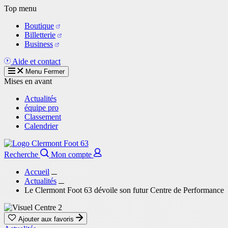
Aller
Top menu
au
Boutique
contenu
Billetterie
principal
Business
Aide et contact
Menu
Fermer
Mises en avant
Actualités
équipe pro
Classement
Calendrier
Recherche
Mon compte
Accueil
Actualités
Le Clermont Foot 63 dévoile son futur Centre de Performance
Ajouter aux favoris