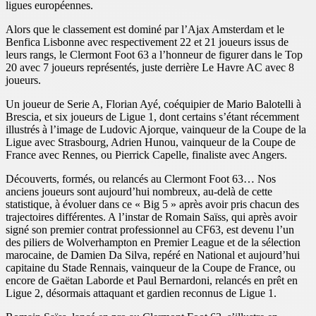
ligues européennes.
Alors que le classement est dominé par l’Ajax Amsterdam et le
Benfica Lisbonne avec respectivement 22 et 21 joueurs issus de
leurs rangs, le Clermont Foot 63 a l’honneur de figurer dans le Top
20 avec 7 joueurs représentés, juste derrière Le Havre AC avec 8
joueurs.
Un joueur de Serie A, Florian Ayé, coéquipier de Mario Balotelli à
Brescia, et six joueurs de Ligue 1, dont certains s’étant récemment
illustrés à l’image de Ludovic Ajorque, vainqueur de la Coupe de la
Ligue avec Strasbourg, Adrien Hunou, vainqueur de la Coupe de
France avec Rennes, ou Pierrick Capelle, finaliste avec Angers.
Découverts, formés, ou relancés au Clermont Foot 63… Nos
anciens joueurs sont aujourd’hui nombreux, au-delà de cette
statistique, à évoluer dans ce « Big 5 » après avoir pris chacun des
trajectoires différentes. A l’instar de Romain Saïss, qui après avoir
signé son premier contrat professionnel au CF63, est devenu l’un
des piliers de Wolverhampton en Premier League et de la sélection
marocaine, de Damien Da Silva, repéré en National et aujourd’hui
capitaine du Stade Rennais, vainqueur de la Coupe de France, ou
encore de Gaëtan Laborde et Paul Bernardoni, relancés en prêt en
Ligue 2, désormais attaquant et gardien reconnus de Ligue 1.