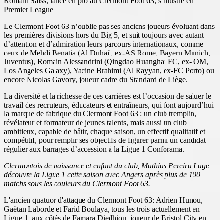
Romain Saïss, lancé en pro au Clermont Foot 63, s’illustre en
Premier League
Le Clermont Foot 63 n’oublie pas ses anciens joueurs évoluant dans
les premières divisions hors du Big 5, et suit toujours avec autant
d’attention et d’admiration leurs parcours internationaux, comme
ceux de Mehdi Benatia (Al Duhail, ex-AS Rome, Bayern Munich,
Juventus), Romain Alessandrini (Qingdao Huanghai FC, ex- OM,
Los Angeles Galaxy), Yacine Brahimi (Al Rayyan, ex-FC Porto) ou
encore Nicolas Gavory, joueur cadre du Standard de Liège.
La diversité et la richesse de ces carrières est l’occasion de saluer le
travail des recruteurs, éducateurs et entraîneurs, qui font aujourd’hui
la marque de fabrique du Clermont Foot 63 : un club tremplin,
révélateur et formateur de jeunes talents, mais aussi un club
ambitieux, capable de bâtir, chaque saison, un effectif qualitatif et
compétitif, pour remplir ses objectifs de figurer parmi un candidat
régulier aux barrages d’accession à la Ligue 1 Conforama.
Clermontois de naissance et enfant du club, Mathias Pereira Lage
découvre la Ligue 1 cette saison avec Angers après plus de 100
matchs sous les couleurs du Clermont Foot 63.
L'ancien quatuor d'attaque du Clermont Foot 63: Adrien Hunou,
Gaëtan Laborde et Farid Boulaya, tous les trois actuellement en
Ligue 1, aux côtés de Famara Diedhiou, joueur de Bristol City en