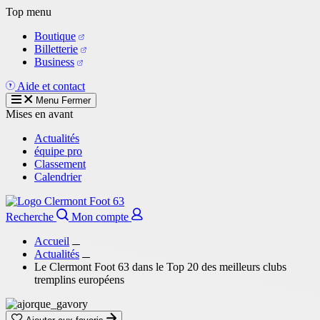
Aller
Top menu
au
Boutique
contenu
Billetterie
principal
Business
Aide et contact
Menu
Fermer
Mises en avant
Actualités
équipe pro
Classement
Calendrier
Recherche
Mon compte
Accueil
Actualités
Le Clermont Foot 63 dans le Top 20 des meilleurs clubs
tremplins européens