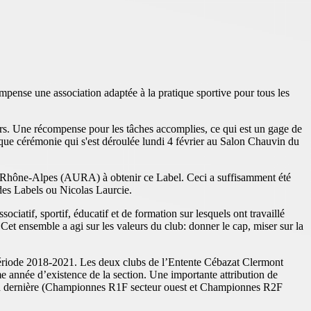
pense une association adaptée à la pratique sportive pour tous les
ueurs. Une récompense pour les tâches accomplies, ce qui est un gage de
ue cérémonie qui s'est déroulée lundi 4 février au Salon Chauvin du
gne-Rhône-Alpes (AURA) à obtenir ce Label. Ceci a suffisamment été
des Labels ou Nicolas Laurcie.
ciatif, sportif, éducatif et de formation sur lesquels ont travaillé
et ensemble a agi sur les valeurs du club: donner le cap, miser sur la
 période 2018-2021. Les deux clubs de l’Entente Cébazat Clermont
e année d’existence de la section. Une importante attribution de
aison dernière (Championnes R1F secteur ouest et Championnes R2F