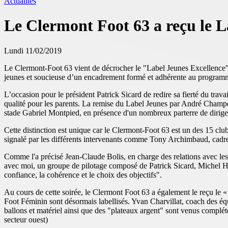
Actualités
Le Clermont Foot 63 a reçu le L
Lundi 11/02/2019
Le Clermont-Foot 63 vient de décrocher le "Label Jeunes Excellence". 
jeunes et soucieuse d’un encadrement formé et adhérente au programm
L’occasion pour le président Patrick Sicard de redire sa fierté du trav
qualité pour les parents. La remise du Label Jeunes par André Champe
stade Gabriel Montpied, en présence d'un nombreux parterre de dirigea
Cette distinction est unique car le Clermont-Foot 63 est un des 15 c
signalé par les différents intervenants comme Tony Archimbaud, cadr
Comme l'a précisé Jean-Claude Bolis, en charge des relations avec les in
avec moi, un groupe de pilotage composé de Patrick Sicard, Michel Hue
confiance, la cohérence et le choix des objectifs".
Au cours de cette soirée, le Clermont Foot 63 a également le reçu le
Foot Féminin sont désormais labellisés. Yvan Charvillat, coach des équ
ballons et matériel ainsi que des "plateaux argent" sont venus compl
secteur ouest)