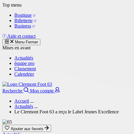
Aller
Top menu
au
Boutique
contenu
Billetterie
principal
Business
Aide et contact
Menu
Fermer
Mises en avant
Actualités
équipe pro
Classement
Calendrier
Recherche
Mon compte
Accueil
Actualités
Le Clermont Foot 63 a reçu le Label Jeunes Excellence
Ajouter aux favoris