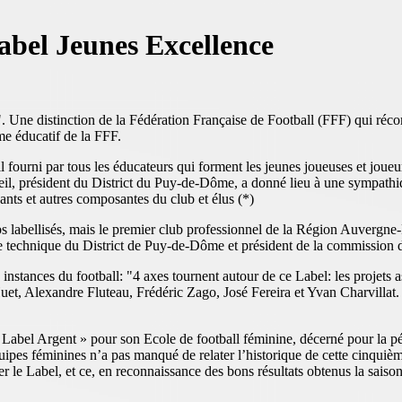
abel Jeunes Excellence
Une distinction de la Fédération Française de Football (FFF) qui récom
e éducatif de la FFF.
ail fourni par tous les éducateurs qui forment les jeunes joueuses et jo
il, président du District du Puy-de-Dôme, a donné lieu à une sympathiq
nts et autres composantes du club et élus (*)
lubs labellisés, mais le premier club professionnel de la Région Auver
e technique du District de Puy-de-Dôme et président de la commission 
stances du football: "4 axes tournent autour de ce Label: les projets asso
t, Alexandre Fluteau, Frédéric Zago, José Fereira et Yvan Charvillat. C
 « Label Argent » pour son Ecole de football féminine, décerné pour la
ipes féminines n’a pas manqué de relater l’historique de cette cinquièm
éter le Label, et ce, en reconnaissance des bons résultats obtenus la s