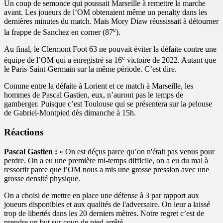
Un coup de semonce qui poussait Marseille à remettre la marche
avant. Les joueurs de l’OM obtenaient même un penalty dans les
dernières minutes du match. Mais Mory Diaw réussissait à détourner
e
la frappe de Sanchez en corner (87
).
Au final, le Clermont Foot 63 ne pouvait éviter la défaite contre une
e
équipe de l’OM qui a enregistré sa 16
victoire de 2022. Autant que
le Paris-Saint-Germain sur la même période. C’est dire.
Comme entre la défaite à Lorient et ce match à Marseille, les
hommes de Pascal Gastien, eux, n’auront pas le temps de
gamberger. Puisque c’est Toulouse qui se présentera sur la pelouse
de Gabriel-Montpied dès dimanche à 15h.
Réactions
Pascal Gastien :
« On est déçus parce qu’on n'était pas venus pour
perdre. On a eu une première mi-temps difficile, on a eu du mal à
ressortir parce que l’OM nous a mis une grosse pression avec une
grosse densité physique.
On a choisi de mettre en place une défense à 3 par rapport aux
joueurs disponibles et aux qualités de l'adversaire. On leur a laissé
trop de libertés dans les 20 derniers mètres. Notre regret c’est de
prendre un but sur coup de pied arrêté.