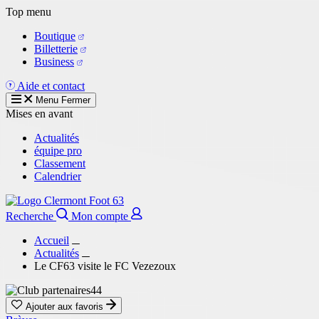
Aller
Top menu
au
Boutique
contenu
Billetterie
principal
Business
Aide et contact
Menu
Fermer
Mises en avant
Actualités
équipe pro
Classement
Calendrier
Recherche
Mon compte
Accueil
Actualités
Le CF63 visite le FC Vezezoux
Ajouter aux favoris