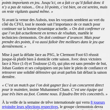
points importants en jeu. Jusqu’ici, on a fait ce qu’il fallait donc il
n’y a pas de raison... On a 10 points, c’est bien, on est sereins, mais
on reste vigilants quand même. »
Si avant la venue des Aubois, tous les voyants semblent au vert du
côté du CF63, tout le monde sait l’importance de ce match pour
continuer sur la bonne dynamique actuelle.
« On doit confirmer ce
que l’on fait actuellement en termes de résultats,
martèle le
technicien clermontois.
On doit continuer d’avancer. Mais pour
prendre des points, il va aussi falloir être meilleurs dans le jeu que
dernièrement. »
Mise à part la défaite face au PSG, le Clermont Foot 63 réussit
jusque-là plutôt bien à domicile cette saison. Avec deux victoires
face à Nice (1-0) et Toulouse (2-0), qui plus est sans prendre de but,
Johan Gastien et ses coéquipiers ont pu faire le plein de confiance et
retrouver une solidité défensive qui avait parfois fait défaut la saison
dernière.
« C’est un match que l’on doit gagner face à un concurrent direct
pour le maintien,
insiste Muhammed Cham.
C’est une équipe qui
joue très bien au foot. Comme nous. Il faudra être très concentrés. »
À la veille de la semaine de trêve internationale qui verra
8 joueurs
rejoindre leurs sélections respectives
, le groupe clermontois devra