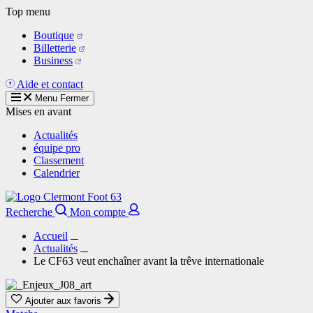
Aller
Top menu
au
Boutique
contenu
Billetterie
principal
Business
Aide et contact
Menu
Fermer
Mises en avant
Actualités
équipe pro
Classement
Calendrier
Recherche
Mon compte
Accueil
Actualités
Le CF63 veut enchaîner avant la trêve internationale
Ajouter aux favoris