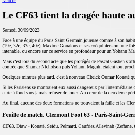
Matchs
Le CF63 tient la dragée haute 
Samedi 30/09/2023
Face à une équipe du Paris-Saint-Germain joueuse comme à son habitude
(19e, 32e, 33e, 40e), Maxime Gonalons et ses coéquipiers ont une fo
intenable, ou encore sur ce service en profondeur pour un Yohann Mag
Mais c'est lors du second acte que les protégés de Pascal Gastien s'o
contrée que Shamar Nicholson puis Yohann Magnin étaient tout proch
Quelques minutes plus tard, c'est à nouveau Cheick Oumar Konaté qui 
Si les Parisiens se montraient eux aussi dangereux par l'intermédia
carte à fond sans jamais refuser de jouer. Au cœur de la deuxième pér
Au final, aucune des deux formations ne trouvaient la faille et les Clerm
Feuille de match. Clermont Foot 63 - Paris-Saint-Ger
CF63.
Diaw - Konaté, Seidu, Pelmard, Caufriez Allevinah (Zeffane, 8