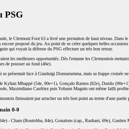
au PSG
, le Clermont Foot 63 a livré une prestation de haut niveau. Dans le s
is encore proposé du jeu. Au point de se créer quelques belles occasi
nin qui voyait la défense du PSG effectuer un très bon retour.
ffraient les meilleures opportunités. Dès l'entame les Clermontois mett
es de pousser au fond (46e).
se présentait face à Gianluigi Donnarumma, mais sa frappe croisée ne c
ire de Kylian Mbappé (54e, 90e+1), Gonçalo Ramos (82e), Danilo (90e+
iode, Maximiliano Caufriez puis Yohann Magnin ont même failli profiter 
ontois finissaient par arracher un très bon point au terme d'une partie pl
main 0-0
4e) - Cham (Boutobba, 84e), Gonalons (cap., Rashani, 69e), Gastien M