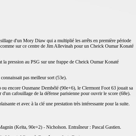
illage d'un Mory Diaw qui a multiplié les arrêts en première période
ons comme sur ce centre de Jim Allevinah pour un Cheick Oumar Konaté
aient la pression au PSG sur une frappe de Cheick Oumar Konaté
onnaissait pas meilleur sort (53e).
1) ou encore Ousmane Dembélé (90e+6), le Clermont Foot 63 jouait sa
d'un cafouillage de la défense parisienne pour ouvrir le score (68e).
aisante et avec à la clé une prestation très intéressante pour la suite.
agnin (Keïta, 90e+2) - Nicholson. Entraîneur : Pascal Gastien.