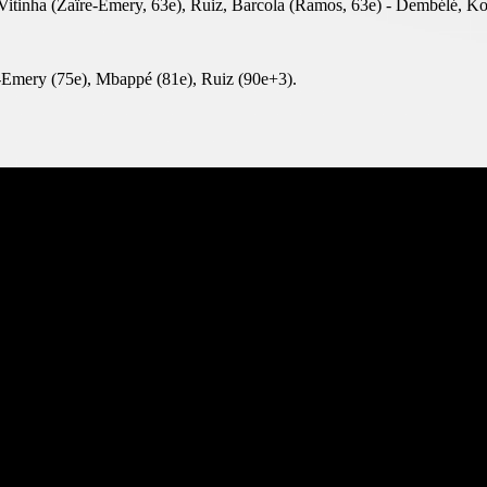
Vitinha (Zaïre-Emery, 63e), Ruiz, Barcola (Ramos, 63e) - Dembélé, Ko
Emery (75e), Mbappé (81e), Ruiz (90e+3).