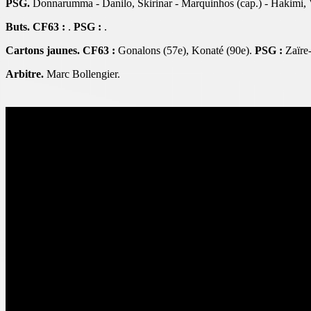
PSG.
Donnarumma - Danilo, Skirinar - Marquinhos (cap.) - Hakimi, 
Buts. CF63 :
.
PSG :
.
Cartons jaunes. CF63 :
Gonalons (57e), Konaté (90e).
PSG :
Zaïre-
Arbitre.
Marc Bollengier.