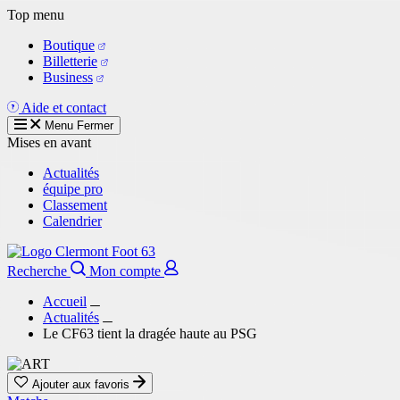
Aller
Top menu
au
Boutique
contenu
Billetterie
principal
Business
Aide et contact
Menu
Fermer
Mises en avant
Actualités
équipe pro
Classement
Calendrier
Recherche
Mon compte
Accueil
Actualités
Le CF63 tient la dragée haute au PSG
Ajouter aux favoris