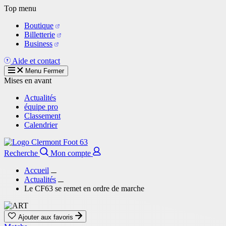
Aller
Top menu
au
Boutique
contenu
Billetterie
principal
Business
Aide et contact
Menu
Fermer
Mises en avant
Actualités
équipe pro
Classement
Calendrier
Recherche
Mon compte
Accueil
Actualités
Le CF63 se remet en ordre de marche
Ajouter aux favoris