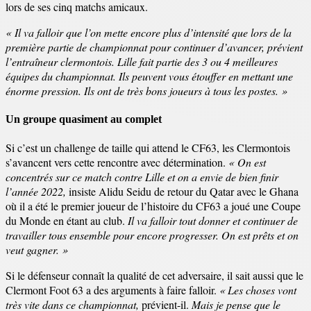
lors de ses cinq matchs amicaux.
« Il va falloir que l’on mette encore plus d’intensité que lors de la
première partie de championnat pour continuer d’avancer, prévient
l’entraîneur clermontois. Lille fait partie des 3 ou 4 meilleures
équipes du championnat. Ils peuvent vous étouffer en mettant une
énorme pression. Ils ont de très bons joueurs à tous les postes. »
Un groupe quasiment au complet
Si c’est un challenge de taille qui attend le CF63, les Clermontois
s’avancent vers cette rencontre avec détermination.
« On est
concentrés sur ce match contre Lille et on a envie de bien finir
l’année 2022,
insiste Alidu Seidu de retour du Qatar avec le Ghana
où il a été le premier joueur de l’histoire du CF63 a joué une Coupe
du Monde en étant au club.
Il va falloir tout donner et continuer de
travailler tous ensemble pour encore progresser. On est prêts et on
veut gagner. »
Si le défenseur connaît la qualité de cet adversaire, il sait aussi que le
Clermont Foot 63 a des arguments à faire falloir.
« Les choses vont
très vite dans ce championnat,
prévient-il.
Mais je pense que le