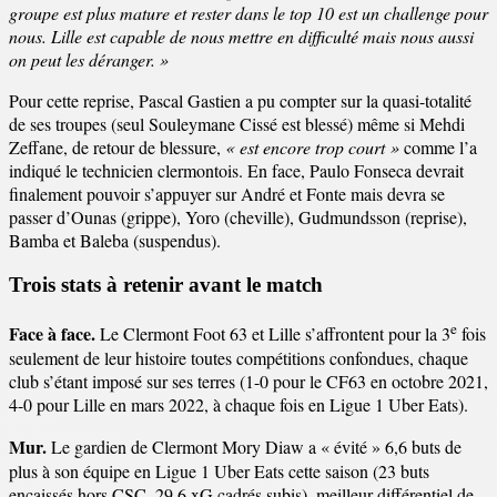
groupe est plus mature et rester dans le top 10 est un challenge pour
nous. Lille est capable de nous mettre en difficulté mais nous aussi
on peut les déranger. »
Pour cette reprise, Pascal Gastien a pu compter sur la quasi-totalité
de ses troupes (seul Souleymane Cissé est blessé) même si Mehdi
Zeffane, de retour de blessure,
« est encore trop court »
comme l’a
indiqué le technicien clermontois. En face, Paulo Fonseca devrait
finalement pouvoir s’appuyer sur André et Fonte mais devra se
passer d’Ounas (grippe), Yoro (cheville), Gudmundsson (reprise),
Bamba et Baleba (suspendus).
Trois stats à retenir avant le match
e
Face à face.
Le Clermont Foot 63 et Lille s’affrontent pour la 3
fois
seulement de leur histoire toutes compétitions confondues, chaque
club s’étant imposé sur ses terres (1-0 pour le CF63 en octobre 2021,
4-0 pour Lille en mars 2022, à chaque fois en Ligue 1 Uber Eats).
Mur.
Le gardien de Clermont Mory Diaw a « évité » 6,6 buts de
plus à son équipe en Ligue 1 Uber Eats cette saison (23 buts
encaissés hors CSC, 29.6 xG cadrés subis), meilleur différentiel de