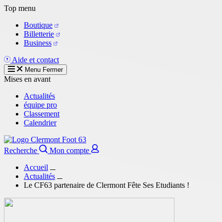
Aller
Top menu
au
Boutique
contenu
Billetterie
principal
Business
Aide et contact
Menu
Fermer
Mises en avant
Actualités
équipe pro
Classement
Calendrier
Recherche
Mon compte
Accueil
Actualités
Le CF63 partenaire de Clermont Fête Ses Etudiants !